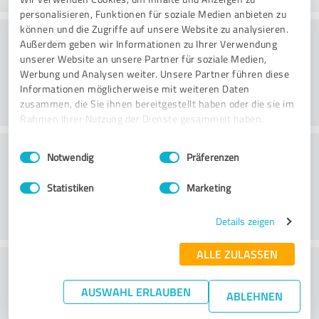
personalisieren, Funktionen für soziale Medien anbieten zu
können und die Zugriffe auf unsere Website zu analysieren.
Consultoria
Außerdem geben wir Informationen zu Ihrer Verwendung
unserer Website an unsere Partner für soziale Medien,
Werbung und Analysen weiter. Unsere Partner führen diese
Informationen möglicherweise mit weiteren Daten
zusammen, die Sie ihnen bereitgestellt haben oder die sie im
Rahmen Ihrer Nutzung der Dienste gesammelt haben.
Serviço ao cliente
Einwilligungsauswahl
Impressum
|
Datenschutzbestimmungen
Notwendig
Präferenzen
Statistiken
Marketing
Details zeigen
ALLE ZULASSEN
O que acha da relação
preço/desempenho?
AUSWAHL ERLAUBEN
ABLEHNEN