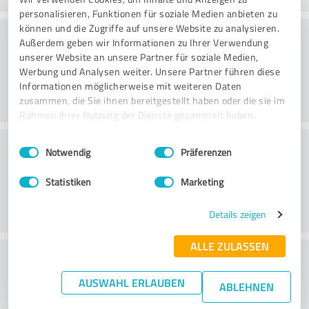
personalisieren, Funktionen für soziale Medien anbieten zu
können und die Zugriffe auf unsere Website zu analysieren.
Consultoria
Außerdem geben wir Informationen zu Ihrer Verwendung
unserer Website an unsere Partner für soziale Medien,
Werbung und Analysen weiter. Unsere Partner führen diese
Informationen möglicherweise mit weiteren Daten
zusammen, die Sie ihnen bereitgestellt haben oder die sie im
Rahmen Ihrer Nutzung der Dienste gesammelt haben.
Serviço ao cliente
Einwilligungsauswahl
Impressum
|
Datenschutzbestimmungen
Notwendig
Präferenzen
Statistiken
Marketing
Details zeigen
ALLE ZULASSEN
O que acha da relação
preço/desempenho?
AUSWAHL ERLAUBEN
ABLEHNEN