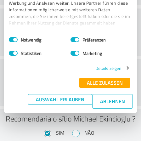
Werbung und Analysen weiter. Unsere Partner führen diese
Informationen möglicherweise mit weiteren Daten
Consultoria
zusammen, die Sie ihnen bereitgestellt haben oder die sie im
Rahmen Ihrer Nutzung der Dienste gesammelt haben.
Einwilligungsauswahl
Impressum
|
Datenschutzbestimmungen
Notwendig
Präferenzen
Statistiken
Marketing
Serviço ao cliente
Details zeigen
ALLE ZULASSEN
AUSWAHL ERLAUBEN
ABLEHNEN
Recomendaria o sítio Michael Ekincioglu ?
SIM
NÃO