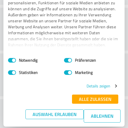
personalisieren, Funktionen für soziale Medien anbieten zu
können und die Zugriffe auf unsere Website zu analysieren.
Consultoria
Außerdem geben wir Informationen zu Ihrer Verwendung
unserer Website an unsere Partner für soziale Medien,
Werbung und Analysen weiter. Unsere Partner führen diese
Informationen möglicherweise mit weiteren Daten
zusammen, die Sie ihnen bereitgestellt haben oder die sie im
Rahmen Ihrer Nutzung der Dienste gesammelt haben.
Einwilligungsauswahl
Impressum
|
Datenschutzbestimmungen
Serviço ao cliente
Notwendig
Präferenzen
Statistiken
Marketing
Details zeigen
ALLE ZULASSEN
O que acha da relação
AUSWAHL ERLAUBEN
preço/desempenho?
ABLEHNEN