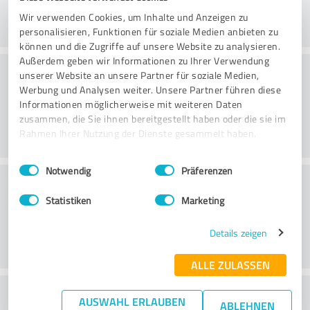
Wir verwenden Cookies, um Inhalte und Anzeigen zu
personalisieren, Funktionen für soziale Medien anbieten zu
können und die Zugriffe auf unsere Website zu analysieren.
Außerdem geben wir Informationen zu Ihrer Verwendung
Prática
unserer Website an unsere Partner für soziale Medien,
Werbung und Analysen weiter. Unsere Partner führen diese
Informationen möglicherweise mit weiteren Daten
zusammen, die Sie ihnen bereitgestellt haben oder die sie im
Rahmen Ihrer Nutzung der Dienste gesammelt haben.
Einwilligungsauswahl
Impressum
|
Datenschutzbestimmungen
Notwendig
Präferenzen
Serviço
Statistiken
Marketing
Details zeigen
ALLE ZULASSEN
Qual é a sua opinião sobre a relação
AUSWAHL ERLAUBEN
ABLEHNEN