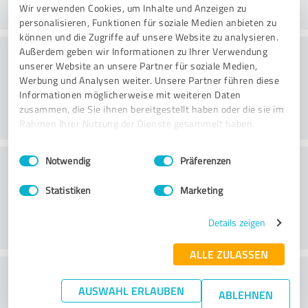
Wir verwenden Cookies, um Inhalte und Anzeigen zu
personalisieren, Funktionen für soziale Medien anbieten zu
können und die Zugriffe auf unsere Website zu analysieren.
Métodos
Außerdem geben wir Informationen zu Ihrer Verwendung
unserer Website an unsere Partner für soziale Medien,
Werbung und Analysen weiter. Unsere Partner führen diese
Informationen möglicherweise mit weiteren Daten
zusammen, die Sie ihnen bereitgestellt haben oder die sie im
Rahmen Ihrer Nutzung der Dienste gesammelt haben.
Einwilligungsauswahl
Impressum
|
Datenschutzbestimmungen
Condições externas
Notwendig
Präferenzen
Statistiken
Marketing
Details zeigen
ALLE ZULASSEN
Qual é a sua opinião sobre a relação
AUSWAHL ERLAUBEN
ABLEHNEN
custo/benefício?