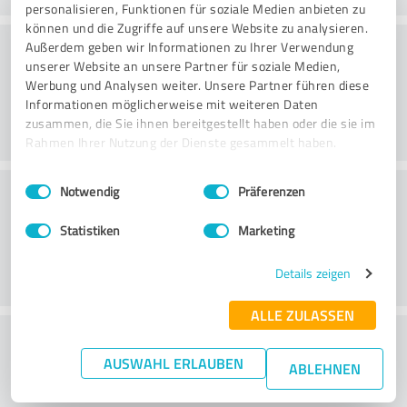
personalisieren, Funktionen für soziale Medien anbieten zu
können und die Zugriffe auf unsere Website zu analysieren.
Valor
Außerdem geben wir Informationen zu Ihrer Verwendung
unserer Website an unsere Partner für soziale Medien,
Werbung und Analysen weiter. Unsere Partner führen diese
Informationen möglicherweise mit weiteren Daten
zusammen, die Sie ihnen bereitgestellt haben oder die sie im
Rahmen Ihrer Nutzung der Dienste gesammelt haben.
Einwilligungsauswahl
Impressum
|
Datenschutzbestimmungen
Serviço ao cliente
Notwendig
Präferenzen
Statistiken
Marketing
Details zeigen
ALLE ZULASSEN
O que acha da relação
AUSWAHL ERLAUBEN
preço/desempenho?
ABLEHNEN