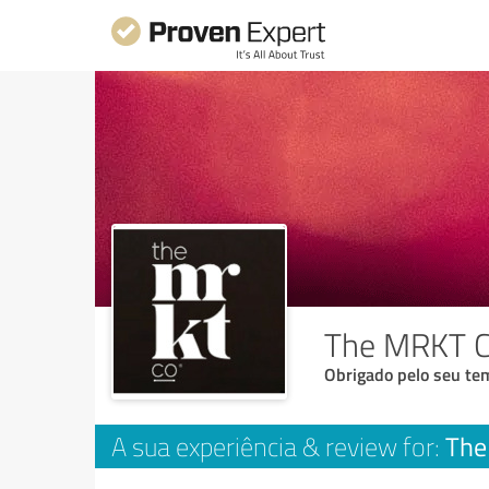
The MRKT C
Obrigado pelo seu tem
The
A sua experiência & review for: