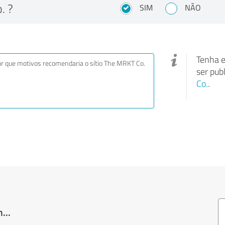
. ?
SIM
NÃO
Tenha e
ser pub
Co.
.
...