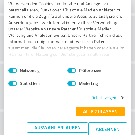
Wir verwenden Cookies, um Inhalte und Anzeigen zu
personalisieren, Funktionen für soziale Medien anbieten zu
können und die Zugriffe auf unsere Website zu analysieren.
Consultoria
Außerdem geben wir Informationen zu Ihrer Verwendung
unserer Website an unsere Partner für soziale Medien,
Werbung und Analysen weiter. Unsere Partner führen diese
Informationen möglicherweise mit weiteren Daten
zusammen, die Sie ihnen bereitgestellt haben oder die sie im
Rahmen Ihrer Nutzung der Dienste gesammelt haben.
Einwilligungsauswahl
Impressum
|
Datenschutzbestimmungen
Serviço ao cliente
Notwendig
Präferenzen
Statistiken
Marketing
Details zeigen
ALLE ZULASSEN
O que acha da relação
AUSWAHL ERLAUBEN
ABLEHNEN
preço/desempenho?