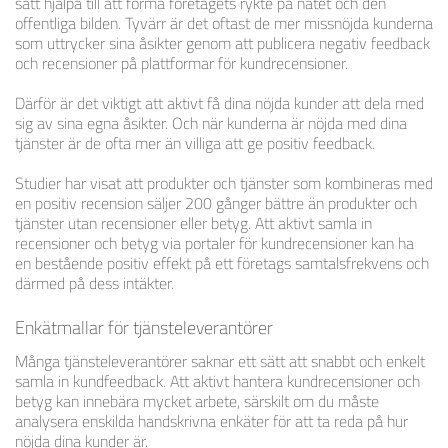
sätt hjälpa till att forma företagets rykte på nätet och den
offentliga bilden. Tyvärr är det oftast de mer missnöjda kunderna
som uttrycker sina åsikter genom att publicera negativ feedback
och recensioner på plattformar för kundrecensioner.
Därför är det viktigt att aktivt få dina nöjda kunder att dela med
sig av sina egna åsikter. Och när kunderna är nöjda med dina
tjänster är de ofta mer än villiga att ge positiv feedback.
Studier har visat att produkter och tjänster som kombineras med
en positiv recension säljer 200 gånger bättre än produkter och
tjänster utan recensioner eller betyg. Att aktivt samla in
recensioner och betyg via portaler för kundrecensioner kan ha
en bestående positiv effekt på ett företags samtalsfrekvens och
därmed på dess intäkter.
Enkätmallar för tjänsteleverantörer
Många tjänsteleverantörer saknar ett sätt att snabbt och enkelt
samla in kundfeedback. Att aktivt hantera kundrecensioner och
betyg kan innebära mycket arbete, särskilt om du måste
analysera enskilda handskrivna enkäter för att ta reda på hur
nöjda dina kunder är.