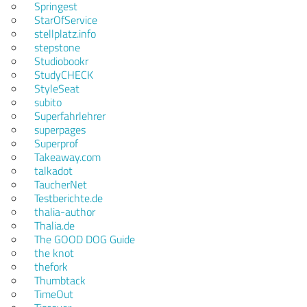
Springest
StarOfService
stellplatz.info
stepstone
Studiobookr
StudyCHECK
StyleSeat
subito
Superfahrlehrer
superpages
Superprof
Takeaway.com
talkadot
TaucherNet
Testberichte.de
thalia-author
Thalia.de
The GOOD DOG Guide
the knot
thefork
Thumbtack
TimeOut