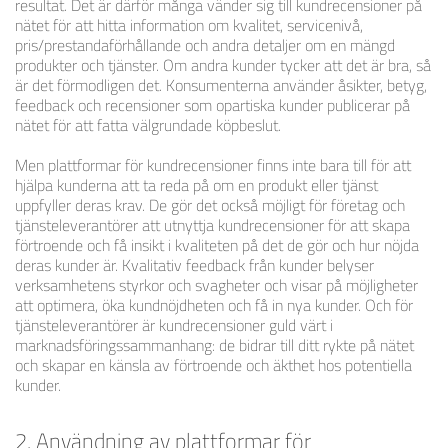
resultat. Det är därför många vänder sig till kundrecensioner på
nätet för att hitta information om kvalitet, servicenivå,
pris/prestandaförhållande och andra detaljer om en mängd
produkter och tjänster. Om andra kunder tycker att det är bra, så
är det förmodligen det. Konsumenterna använder åsikter, betyg,
feedback och recensioner som opartiska kunder publicerar på
nätet för att fatta välgrundade köpbeslut.
Men plattformar för kundrecensioner finns inte bara till för att
hjälpa kunderna att ta reda på om en produkt eller tjänst
uppfyller deras krav. De gör det också möjligt för företag och
tjänsteleverantörer att utnyttja kundrecensioner för att skapa
förtroende och få insikt i kvaliteten på det de gör och hur nöjda
deras kunder är. Kvalitativ feedback från kunder belyser
verksamhetens styrkor och svagheter och visar på möjligheter
att optimera, öka kundnöjdheten och få in nya kunder. Och för
tjänsteleverantörer är kundrecensioner guld värt i
marknadsföringssammanhang: de bidrar till ditt rykte på nätet
och skapar en känsla av förtroende och äkthet hos potentiella
kunder.
2. Användning av plattformar för