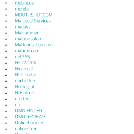
mobile.de
morele
MOUTHSHUT.COM
My Local Services
mydays
MyHammer
mylocalsalon
MyReputation.com
mytime.com
net365
NETWORX
Nicelocal
NLP Portal
nochoffen
Noclegi.pl
NrEins.de
oferteo
ofri
OMNIFINDER
OMR REVIEWS
Onlinehändler
onlinestreet