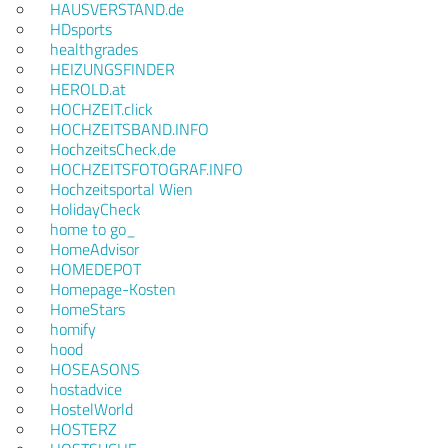
HAUSVERSTAND.de
HDsports
healthgrades
HEIZUNGSFINDER
HEROLD.at
HOCHZEIT.click
HOCHZEITSBAND.INFO
HochzeitsCheck.de
HOCHZEITSFOTOGRAF.INFO
Hochzeitsportal Wien
HolidayCheck
home to go_
HomeAdvisor
HOMEDEPOT
Homepage-Kosten
HomeStars
homify
hood
HOSEASONS
hostadvice
HostelWorld
HOSTERZ