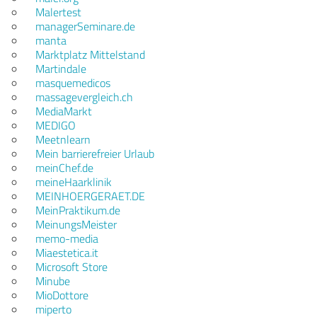
Malertest
managerSeminare.de
manta
Marktplatz Mittelstand
Martindale
masquemedicos
massagevergleich.ch
MediaMarkt
MEDIGO
Meetnlearn
Mein barrierefreier Urlaub
meinChef.de
meineHaarklinik
MEINHOERGERAET.DE
MeinPraktikum.de
MeinungsMeister
memo-media
Miaestetica.it
Microsoft Store
Minube
MioDottore
miperto