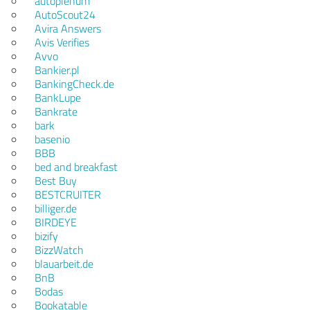
autoplenum
AutoScout24
Avira Answers
Avis Verifies
Avvo
Bankier.pl
BankingCheck.de
BankLupe
Bankrate
bark
basenio
BBB
bed and breakfast
Best Buy
BESTCRUITER
billiger.de
BIRDEYE
bizify
BizzWatch
blauarbeit.de
BnB
Bodas
Bookatable