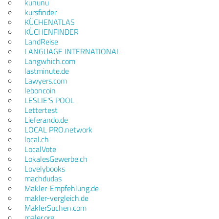
kununu
kursfinder
KÜCHENATLAS
KÜCHENFINDER
LandReise
LANGUAGE INTERNATIONAL
Langwhich.com
lastminute.de
Lawyers.com
leboncoin
LESLIE'S POOL
Lettertest
Lieferando.de
LOCAL PRO.network
local.ch
LocalVote
LokalesGewerbe.ch
Lovelybooks
machdudas
Makler-Empfehlung.de
makler-vergleich.de
MaklerSuchen.com
maler.org