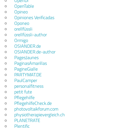
OpenDi
OpenTable
Opineo
Opiniones Verificadas
Oponeo
orellfüssli
orellfüssli-author
Ormigo
OSIANDER.de
OSIANDER.de-author
PagesJaunes
PaginasAmarillas
PagineGialle
PARTYMAT.DE
PaulCamper
personalfitness
petit fute
Pflegehilfe
PflegehilfeCheck.de
photovoltaikforum.com
physiotherapievergleich.ch
PLANETRATE
Plentific