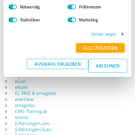
Doctoralia
Einwilligungsauswahl
Impressum
|
Datenschutzbestimmungen
Notwendig
Präferenzen
DoctorBase
doxter
Statistiken
Marketing
DR. KLEIN
e-domizil
EASYSPORT
Details zeigen
EAT.CH
eBay
ALLE ZULASSEN
eBook.de
Echte Bewertungen
edudip
AUSWAHL ERLAUBEN
ABLEHNEN
eduwo
eet.nu
eGun
eKomi
EL PAIS & emagister
elektriker
emagister
EMS-Training.de
erento
Erfahrungen.com
Erfahrungen24.eu