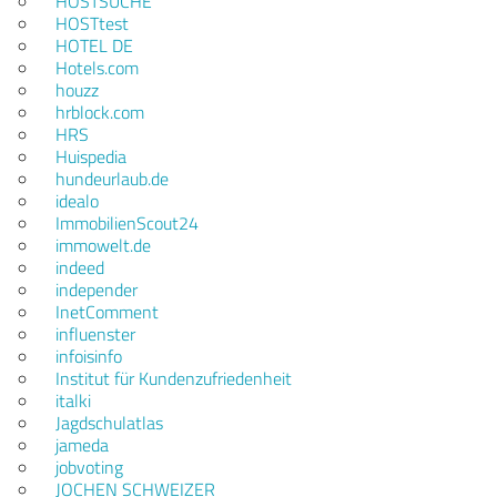
HOSTSUCHE
HOSTtest
HOTEL DE
Hotels.com
houzz
hrblock.com
HRS
Huispedia
hundeurlaub.de
idealo
ImmobilienScout24
immowelt.de
indeed
independer
InetComment
influenster
infoisinfo
Institut für Kundenzufriedenheit
italki
Jagdschulatlas
jameda
jobvoting
JOCHEN SCHWEIZER