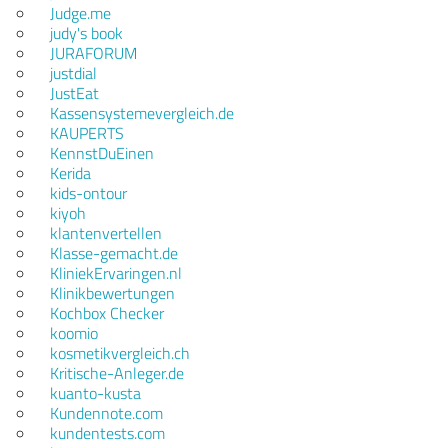
Judge.me
judy's book
JURAFORUM
justdial
JustEat
Kassensystemevergleich.de
KAUPERTS
KennstDuEinen
Kerida
kids-ontour
kiyoh
klantenvertellen
Klasse-gemacht.de
KliniekErvaringen.nl
Klinikbewertungen
Kochbox Checker
koomio
kosmetikvergleich.ch
Kritische-Anleger.de
kuanto-kusta
Kundennote.com
kundentests.com