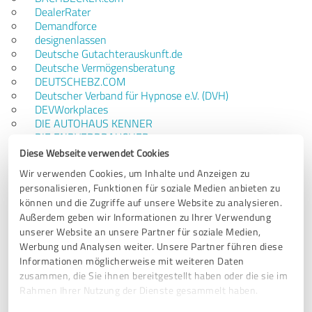
DealerRater
Demandforce
designenlassen
Deutsche Gutachterauskunft.de
Deutsche Vermögensberatung
DEUTSCHEBZ.COM
Deutscher Verband für Hypnose e.V. (DVH)
DEVWorkplaces
DIE AUTOHAUS KENNER
DIE ENDVERBRAUCHER
DIE FAHRRADKENNER
Diese Webseite verwendet Cookies
DIE WERKSTATT KENNER
Wir verwenden Cookies, um Inhalte und Anzeigen zu
Die ZAHNARZTEMPFEHLUNG
personalisieren, Funktionen für soziale Medien anbieten zu
Die-Heilpraktiker.de
können und die Zugriffe auf unsere Website zu analysieren.
digidor
Außerdem geben wir Informationen zu Ihrer Verwendung
djbande
unserer Website an unsere Partner für soziale Medien,
Doc Bewertung
Werbung und Analysen weiter. Unsere Partner führen diese
DocFinder
Informationen möglicherweise mit weiteren Daten
Docinsider
doctena
zusammen, die Sie ihnen bereitgestellt haben oder die sie im
doctify
Rahmen Ihrer Nutzung der Dienste gesammelt haben.
doctor.com