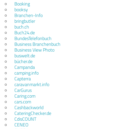
Booking
booksy
Branchen-Info
bringbutler
buch.ch
Buch24.de
BundesTelefonbuch
Business Branchenbuch
Business View Photo
buswelt.de
bücher.de
Campanda
camping.info
Capterra
caravanmarkt.info
CarGurus
Caring.com
cars.com
Cashbackworld
CateringChecker.de
CdisCOUNT
CENEO