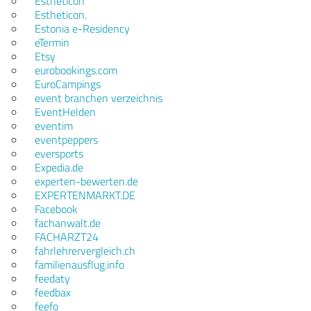
Estheticon
Estheticon.
Estonia e-Residency
eTermin
Etsy
eurobookings.com
EuroCampings
event branchen verzeichnis
EventHelden
eventim
eventpeppers
eversports
Expedia.de
experten-bewerten.de
EXPERTENMARKT.DE
Facebook
fachanwalt.de
FACHARZT24
fahrlehrervergleich.ch
familienausflug.info
feedaty
feedbax
feefo