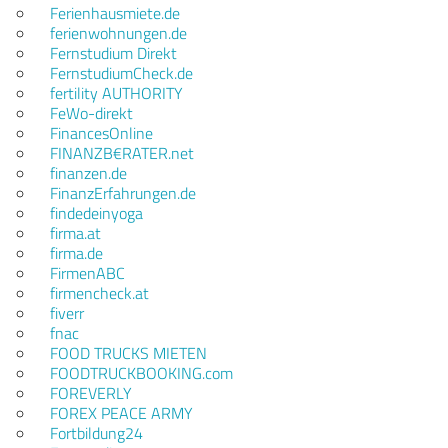
Ferienhausmiete.de
ferienwohnungen.de
Fernstudium Direkt
FernstudiumCheck.de
fertility AUTHORITY
FeWo-direkt
FinancesOnline
FINANZB€RATER.net
finanzen.de
FinanzErfahrungen.de
findedeinyoga
firma.at
firma.de
FirmenABC
firmencheck.at
fiverr
fnac
FOOD TRUCKS MIETEN
FOODTRUCKBOOKING.com
FOREVERLY
FOREX PEACE ARMY
Fortbildung24