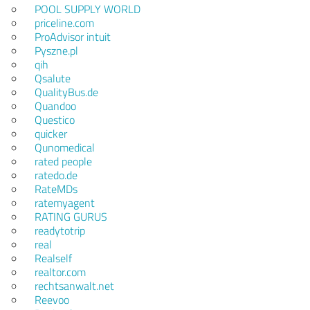
POOL SUPPLY WORLD
priceline.com
ProAdvisor intuit
Pyszne.pl
qih
Qsalute
QualityBus.de
Quandoo
Questico
quicker
Qunomedical
rated people
ratedo.de
RateMDs
ratemyagent
RATING GURUS
readytotrip
real
Realself
realtor.com
rechtsanwalt.net
Reevoo