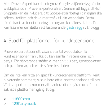
Med ProvenExpert kan du integrera Googles stjärnbetyg på din
webbplats och i ProvenExpert-profilen. Genom att lägga till Rich
Snippets kan du inkludera ditt Google-stjärnbetyg i din organiska
sökresultatlista och driva mer trafik till din webbplats. Detta
förbättrar i sin tur din ranking i de organiska sökresultaten. Du
kan läsa mer om detta i ett fascinerande
gästinlägg
i vår blogg.
4. Stöd för plattformar för kundrecensioner
ProvenExpert stöder ett växande antal webbplatser för
kundrecensioner från vilka du kan samla in recensioner och
betyg. För närvarande stöder vi mer än 550 betygswebbplatser
och plattformar, och vi blir större hela tiden.
Om du inte kan hitta en specifik kundrecensionsplattform i vårt
nuvarande sortiment, skicka bara ett e-postmeddelande till oss.
Vårt supportteam kommer att hantera din begäran och få den
saknade plattformen igång åt dig.
11880.com
123Partymusik