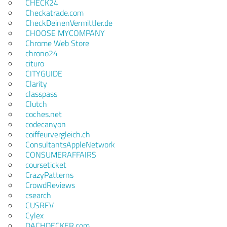
CHECK24
Checkatrade.com
CheckDeinenVermittler.de
CHOOSE MYCOMPANY
Chrome Web Store
chrono24
cituro
CITYGUIDE
Clarity
classpass
Clutch
coches.net
codecanyon
coiffeurvergleich.ch
ConsultantsAppleNetwork
CONSUMERAFFAIRS
courseticket
CrazyPatterns
CrowdReviews
csearch
CUSREV
Cylex
DACHDECKER.com