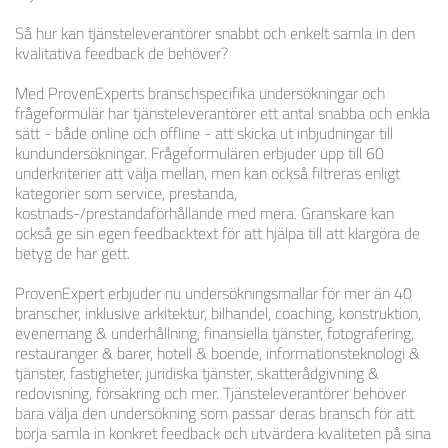
Så hur kan tjänsteleverantörer snabbt och enkelt samla in den
kvalitativa feedback de behöver?
Med ProvenExperts branschspecifika undersökningar och
frågeformulär har tjänsteleverantörer ett antal snabba och enkla
sätt - både online och offline - att skicka ut inbjudningar till
kundundersökningar. Frågeformulären erbjuder upp till 60
underkriterier att välja mellan, men kan också filtreras enligt
kategorier som service, prestanda,
kostnads-/prestandaförhållande med mera. Granskare kan
också ge sin egen feedbacktext för att hjälpa till att klargöra de
betyg de har gett.
ProvenExpert erbjuder nu undersökningsmallar för mer än 40
branscher, inklusive arkitektur, bilhandel, coaching, konstruktion,
evenemang & underhållning, finansiella tjänster, fotografering,
restauranger & barer, hotell & boende, informationsteknologi &
tjänster, fastigheter, juridiska tjänster, skatterådgivning &
redovisning, försäkring och mer. Tjänsteleverantörer behöver
bara välja den undersökning som passar deras bransch för att
börja samla in konkret feedback och utvärdera kvaliteten på sina