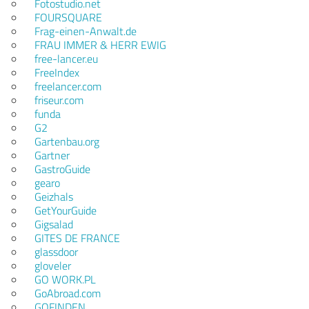
Fotostudio.net
FOURSQUARE
Frag-einen-Anwalt.de
FRAU IMMER & HERR EWIG
free-lancer.eu
FreeIndex
freelancer.com
friseur.com
funda
G2
Gartenbau.org
Gartner
GastroGuide
gearo
Geizhals
GetYourGuide
Gigsalad
GITES DE FRANCE
glassdoor
gloveler
GO WORK.PL
GoAbroad.com
GOFINDEN