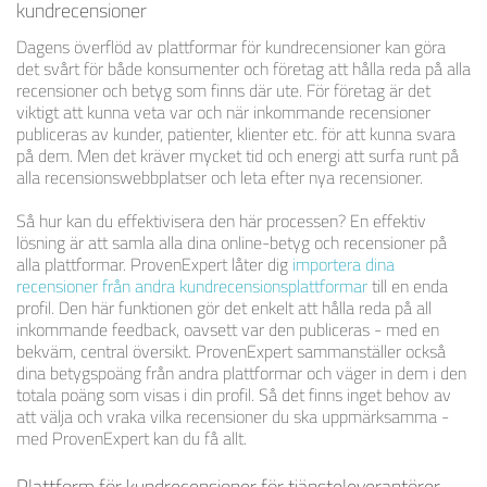
kundrecensioner
Dagens överflöd av plattformar för kundrecensioner kan göra
det svårt för både konsumenter och företag att hålla reda på alla
recensioner och betyg som finns där ute. För företag är det
viktigt att kunna veta var och när inkommande recensioner
publiceras av kunder, patienter, klienter etc. för att kunna svara
på dem. Men det kräver mycket tid och energi att surfa runt på
alla recensionswebbplatser och leta efter nya recensioner.
Så hur kan du effektivisera den här processen? En effektiv
lösning är att samla alla dina online-betyg och recensioner på
alla plattformar. ProvenExpert låter dig
importera dina
recensioner från andra kundrecensionsplattformar
till en enda
profil. Den här funktionen gör det enkelt att hålla reda på all
inkommande feedback, oavsett var den publiceras - med en
bekväm, central översikt. ProvenExpert sammanställer också
dina betygspoäng från andra plattformar och väger in dem i den
totala poäng som visas i din profil. Så det finns inget behov av
att välja och vraka vilka recensioner du ska uppmärksamma -
med ProvenExpert kan du få allt.
Plattform för kundrecensioner för tjänsteleverantörer