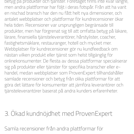
betyg på produkter och tjänster. Företaget finns inte kvar längre,
men andra plattformar har följt i deras fotspår. Från att ha varit
en nischad bransch har den nu fått helt nya dimensioner, och
antalet webbplatser och plattformar för kundrecensioner ökar
hela tiden. Recensioner var ursprungligen begränsade till
produkter, men har förgrenat sig till att omfatta betyg på läkare,
lärare, finansiella tjänsteleverantörer, hårstylister, coacher,
fastighetsmäklare, restauranger, hotell och mycket mer.
Webbplatser för kundrecensioner gör nu kundfeedback om
nästan vilken produkt eller tjänst som helst tillgänglig för
onlinekonsumenter. De flesta av dessa plattformar specialiserar
sig på produkter eller tjänster för specifika branscher eller e-
handel, medan webbplatser som ProvenExpert tillhandahåller
samlade recensioner och betyg från olika plattformar för att
göra det lättare för konsumenter att jämföra leverantörer och
tjänsteleverantörer baserat på andra kunders erfarenheter.
3. Ökad kundnöjdhet med ProvenExpert
Samla recensioner från andra plattformar för