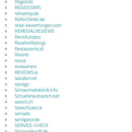
Regiondo
REGIOSTARS
rehashop.de
ReifenDirekt.de
reise-bewertungen.com
REMOVALREVIEWS
RentAutobus
ResellerRatings
Restaurants.st
Reverb
revi.io
reviewhero
REVIEWS.io
saludonnet
sanego
Schoenheitsklinik.info
Schueleraustausch.net
search.ch
SelectScience
semado
semigator.de
SERVICE-CHECK
Shopauskunft.de