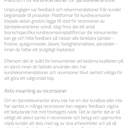
Ursprungligen var feedback och rekommendationer från kunder
begränsade till produkter. Plattformar för kundrecensioner
började sedan gradvis lägga till stöd för recensioner av
tjänsteleverantörer också. Idag finns det ett antal
branschspecifika kundrecensionsplattformar där konsumenter
kan ge och hitta feedback på nästan alla tänkbara tjänster -
frisörer, sjukgymnaster, läkare, fastighetsmäklare, advokater -
innan de fattar ett slutgiltigt köpbeslut.
Eftersom det är svårt för konsumenter att bedöma kvaliteten på
en tjänst innan de faktiskt använder den, har
kundrekommendationer och recensioner blivit oerhört viktiga för
att göra ett välgrundat köp.
Aktiv insamling av recensioner
Om en tjänsteleverantör ännu inte har en stor kundbas eller inte
har samlat in många recensioner kan negativ feedback utgöra
ett betydande hot mot företagets rykte. Det är därför det är så
viktigt att aktivt samla in recensioner och betyg och uppmuntra
nöjda kunder att dela med sig av sina erfarenheter och på så