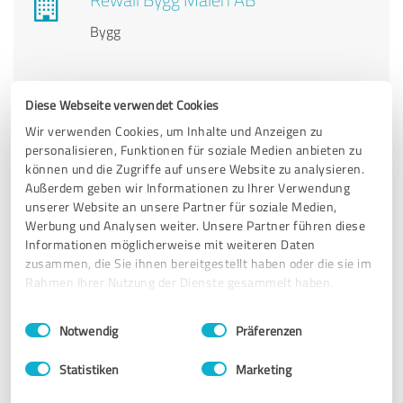
Bygg
Diese Webseite verwendet Cookies
Wir verwenden Cookies, um Inhalte und Anzeigen zu
Lolita Stad AB
personalisieren, Funktionen für soziale Medien anbieten zu
FLYTTSTÄDNING I STOCKHOLM TILL FAST
können und die Zugriffe auf unsere Website zu analysieren.
PRIS, RUT 50% - STÄDFIRMA LOLITASTÄD
Außerdem geben wir Informationen zu Ihrer Verwendung
unserer Website an unsere Partner für soziale Medien,
Werbung und Analysen weiter. Unsere Partner führen diese
Informationen möglicherweise mit weiteren Daten
zusammen, die Sie ihnen bereitgestellt haben oder die sie im
freytag.online
Rahmen Ihrer Nutzung der Dienste gesammelt haben.
Digitale Mitarbeitergewinnung (für Bäckereien,
Konditoreien und Cafés)
Einwilligungsauswahl
Impressum
|
Datenschutzbestimmungen
Notwendig
Präferenzen
Statistiken
Marketing