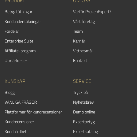
PRODUKT
OM OSS
Betyg tätningar
Varför ProvenExpert?
Kundundersökningar
Vårt företag
Fördelar
Team
Enterprise Suite
Karriär
Affiliate-program
Vittnesmål
Utmärkelser
Kontakt
KUNSKAP
SERVICE
Blogg
Tryck på
VANLIGA FRÅGOR
Nyhetsbrev
Plattformar för kundrecensioner
Demo online
Kundrecensioner
Expertbetyg
Kundnöjdhet
Expertkatalog