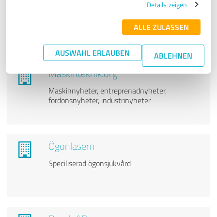
Dajana Graf | Der goldene Weg
Details zeigen
Klarplan, Finanzanalyse, Rentenoptimierung &
ALLE ZULASSEN
Coaching
AUSWAHL ERLAUBEN
ABLEHNEN
Maskinteknik.org
Maskinnyheter, entreprenadnyheter,
fordonsnyheter, industrinyheter
Ögonlasern
Speciliserad ögonsjukvård