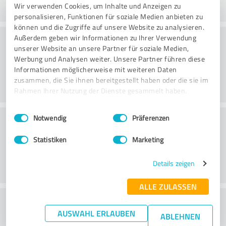
Wir verwenden Cookies, um Inhalte und Anzeigen zu
personalisieren, Funktionen für soziale Medien anbieten zu
können und die Zugriffe auf unsere Website zu analysieren.
Hjemmeside
Außerdem geben wir Informationen zu Ihrer Verwendung
unserer Website an unsere Partner für soziale Medien,
Werbung und Analysen weiter. Unsere Partner führen diese
Informationen möglicherweise mit weiteren Daten
zusammen, die Sie ihnen bereitgestellt haben oder die sie im
Rahmen Ihrer Nutzung der Dienste gesammelt haben.
Einwilligungsauswahl
Impressum
|
Datenschutzbestimmungen
Kundeservice
Notwendig
Präferenzen
Statistiken
Marketing
Details zeigen
ALLE ZULASSEN
What do you think of the price to
AUSWAHL ERLAUBEN
ABLEHNEN
performance ratio?