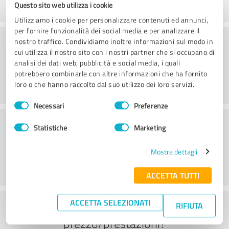
Questo sito web utilizza i cookie
Utilizziamo i cookie per personalizzare contenuti ed annunci,
per fornire funzionalità dei social media e per analizzare il
Sito web
nostro traffico. Condividiamo inoltre informazioni sul modo in
cui utilizza il nostro sito con i nostri partner che si occupano di
analisi dei dati web, pubblicità e social media, i quali
potrebbero combinarle con altre informazioni che ha fornito
loro o che hanno raccolto dal suo utilizzo dei loro servizi.
Selezione
Necessari
Preferenze
del
Servizio clienti
consenso
Statistiche
Marketing
Mostra dettagli
ACCETTA TUTTI
ACCETTA SELEZIONATI
Cosa ne pensate del rapporto
RIFIUTA
prezzo/prestazioni?