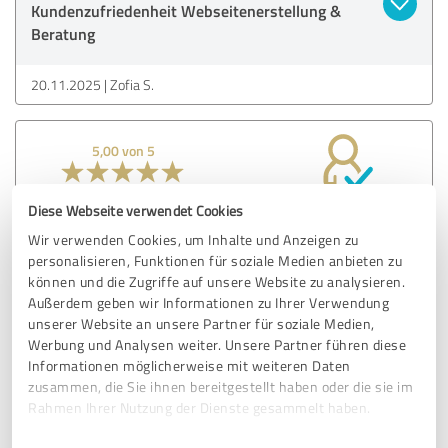
Kundenzufriedenheit Webseitenerstellung &
Beratung
20.11.2025
Zofia S.
5,00 von 5
SEHR GUT
Empfehlung
Diese Webseite verwendet Cookies
Wir verwenden Cookies, um Inhalte und Anzeigen zu
Hier steht der Kunde wirklich im Mittelpunkt. Selbst
personalisieren, Funktionen für soziale Medien anbieten zu
komplexe Anforderungen wurden professionell umgesetzt.
können und die Zugriffe auf unsere Website zu analysieren.
Unsere Wünsche wurden verstanden und effizient
Außerdem geben wir Informationen zu Ihrer Verwendung
umgesetzt – jederzeit eine zuverlässige Zusammenarbeit.
unserer Website an unsere Partner für soziale Medien,
Werbung und Analysen weiter. Unsere Partner führen diese
Informationen möglicherweise mit weiteren Daten
Erfahrungsbericht & Bewertung zu:
zusammen, die Sie ihnen bereitgestellt haben oder die sie im
Kundenzufriedenheit Webseitenerstellung &
Rahmen Ihrer Nutzung der Dienste gesammelt haben.
Beratung