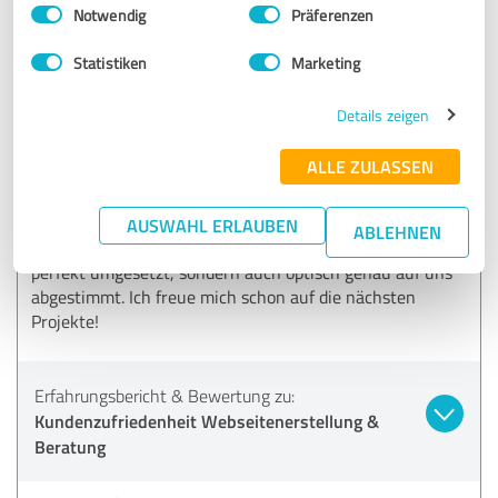
Einwilligungsauswahl
Impressum
|
Datenschutzbestimmungen
Notwendig
Präferenzen
18.11.2025
U. H.
Statistiken
Marketing
5,00 von 5
Details zeigen
SEHR GUT
ALLE ZULASSEN
Empfehlung
5150media® überzeugt durch Kompetenz, Engagement
AUSWAHL ERLAUBEN
ABLEHNEN
und Herzblut. Unsere Webseite wurde nicht nur technisch
perfekt umgesetzt, sondern auch optisch genau auf uns
abgestimmt. Ich freue mich schon auf die nächsten
Projekte!
Erfahrungsbericht & Bewertung zu:
Kundenzufriedenheit Webseitenerstellung &
Beratung