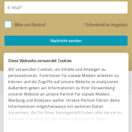
Bitte um Rückruf
* Erforderliche Angaben
Nachricht senden
Ich stimme den
Datenschutzbestimmungen
zu.
Diese Webseite verwendet Cookies
Wir verwenden Cookies, um Inhalte und Anzeigen zu
personalisieren, Funktionen für soziale Medien anbieten zu
Profil aktiv seit 15.05.2019 |
Letzte Aktualisierung: 05.08.2026
|
Profil
können und die Zugriffe auf unsere Website zu analysieren.
melden
Außerdem geben wir Informationen zu Ihrer Verwendung
unserer Website an unsere Partner für soziale Medien,
Werbung und Analysen weiter. Unsere Partner führen diese
Erfahrungen zu weiteren
Informationen möglicherweise mit weiteren Daten
zusammen, die Sie ihnen bereitgestellt haben oder die sie im
Anbietern aus dem Bereich
Rahmen Ihrer Nutzung der Dienste gesammelt haben.
Stationärer Handel
Einwilligungsauswahl
Impressum
|
Datenschutzbestimmungen