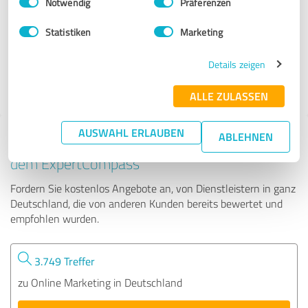
Notwendig
Präferenzen
Anna-Lena Eckstein
Statistiken
Marketing
133 Bewertungen
Details zeigen
ALLE ZULASSEN
AUSWAHL ERLAUBEN
ABLEHNEN
Tipp: Die passenden Experten finden - mit
dem ExpertCompass
Fordern Sie kostenlos Angebote an, von Dienstleistern in ganz
Deutschland, die von anderen Kunden bereits bewertet und
empfohlen wurden.
3.749 Treffer
zu Online Marketing in Deutschland