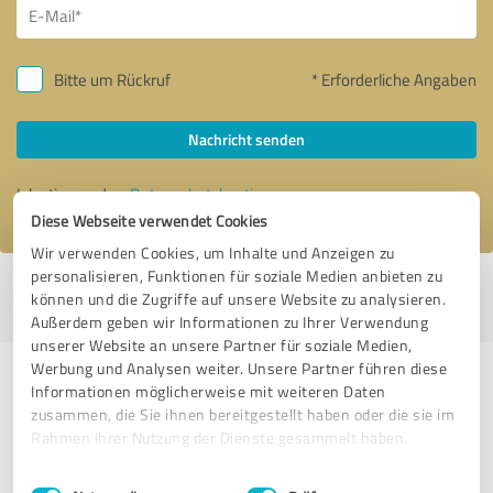
Bitte um Rückruf
* Erforderliche Angaben
Nachricht senden
Ich stimme den
Datenschutzbestimmungen
zu.
Diese Webseite verwendet Cookies
Wir verwenden Cookies, um Inhalte und Anzeigen zu
personalisieren, Funktionen für soziale Medien anbieten zu
Profil aktiv seit 29.09.2019 |
Letzte Aktualisierung: 17.10.2019
|
Profil
können und die Zugriffe auf unsere Website zu analysieren.
melden
Außerdem geben wir Informationen zu Ihrer Verwendung
unserer Website an unsere Partner für soziale Medien,
Werbung und Analysen weiter. Unsere Partner führen diese
Erfahrungen zu weiteren
Informationen möglicherweise mit weiteren Daten
Anbietern aus dem Bereich Online
zusammen, die Sie ihnen bereitgestellt haben oder die sie im
Rahmen Ihrer Nutzung der Dienste gesammelt haben.
Marketing
Einwilligungsauswahl
Impressum
|
Datenschutzbestimmungen