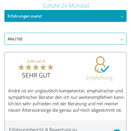
5,00 von 5
(Letzte 24 Monate)
Erfahrungen zuerst
SEHR GUT
Empfehlung
Qualität
Nutzen
Alle (10)
Leistungen
Umsetzung
5,00 von 5
Beratung
SEHR GUT
Empfehlung
Bewertung anzeigen
André ist ein unglaublich kompetenter, emphatischer und
sympathischer Berater den ich nur weiterempfehlen kann.
Ich bin sehr zufrieden mit der Beratung und mit meiner
neuen Altersvorsorge die genau auf mich abgestimmt ist.
Erfahrungsbericht & Bewertung zu: