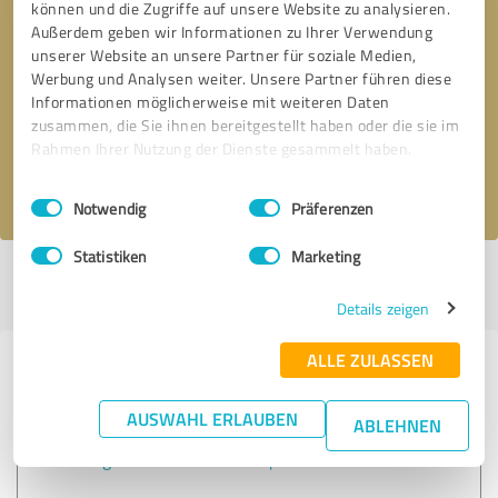
können und die Zugriffe auf unsere Website zu analysieren.
Außerdem geben wir Informationen zu Ihrer Verwendung
unserer Website an unsere Partner für soziale Medien,
* Erforderliche Angaben
Werbung und Analysen weiter. Unsere Partner führen diese
Informationen möglicherweise mit weiteren Daten
Nachricht senden
zusammen, die Sie ihnen bereitgestellt haben oder die sie im
Rahmen Ihrer Nutzung der Dienste gesammelt haben.
Ich stimme den
Datenschutzbestimmungen
zu.
Einwilligungsauswahl
Impressum
|
Datenschutzbestimmungen
Notwendig
Präferenzen
Statistiken
Marketing
Profil aktiv seit 09.07.2019 |
Letzte Aktualisierung: 09.02.2026
|
Profil
melden
Details zeigen
ALLE ZULASSEN
Erfahrungen zu weiteren
Anbietern aus dem Bereich
AUSWAHL ERLAUBEN
ABLEHNEN
P3AK - High Performance Boutique