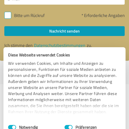
Bitte um Rückruf
* Erforderliche Angaben
Nachricht senden
Ich stimme den
Datenschutzbestimmungen
zu.
Diese Webseite verwendet Cookies
Wir verwenden Cookies, um Inhalte und Anzeigen zu
personalisieren, Funktionen für soziale Medien anbieten zu
Profil aktiv seit 07.05.2021 |
Letzte Aktualisierung: 07.05.2021
|
Profil
können und die Zugriffe auf unsere Website zu analysieren.
melden
Außerdem geben wir Informationen zu Ihrer Verwendung
unserer Website an unsere Partner für soziale Medien,
Werbung und Analysen weiter. Unsere Partner führen diese
Erfahrungen zu weiteren
Informationen möglicherweise mit weiteren Daten
Anbietern aus dem Bereich IT-
zusammen, die Sie ihnen bereitgestellt haben oder die sie im
Dienstleistungen
Rahmen Ihrer Nutzung der Dienste gesammelt haben.
Einwilligungsauswahl
Impressum
|
Datenschutzbestimmungen
Bluewave-Tech
Notwendig
Präferenzen