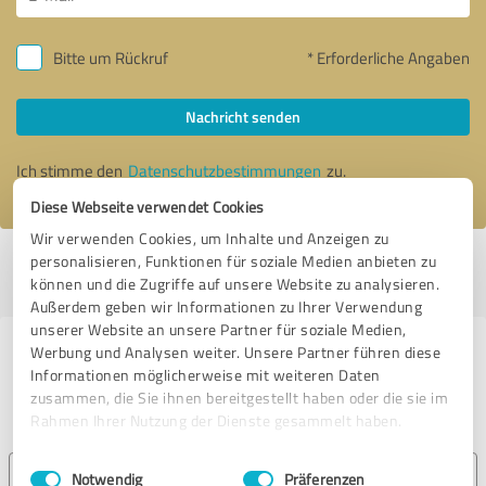
Bitte um Rückruf
* Erforderliche Angaben
Nachricht senden
Ich stimme den
Datenschutzbestimmungen
zu.
Diese Webseite verwendet Cookies
Wir verwenden Cookies, um Inhalte und Anzeigen zu
personalisieren, Funktionen für soziale Medien anbieten zu
Profil aktiv seit 03.11.2023 |
Letzte Aktualisierung: 19.07.2026
|
Profil
können und die Zugriffe auf unsere Website zu analysieren.
melden
Außerdem geben wir Informationen zu Ihrer Verwendung
unserer Website an unsere Partner für soziale Medien,
Werbung und Analysen weiter. Unsere Partner führen diese
Erfahrungen zu weiteren
Informationen möglicherweise mit weiteren Daten
Anbietern aus dem Bereich
zusammen, die Sie ihnen bereitgestellt haben oder die sie im
Produktion
Rahmen Ihrer Nutzung der Dienste gesammelt haben.
Einwilligungsauswahl
Impressum
|
Datenschutzbestimmungen
Insektum Mittelhessen GmbH
Notwendig
Präferenzen