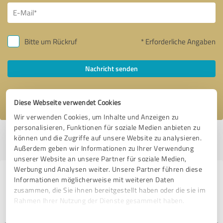
Bitte um Rückruf
* Erforderliche Angaben
Nachricht senden
Ich stimme den
Datenschutzbestimmungen
zu.
Diese Webseite verwendet Cookies
Wir verwenden Cookies, um Inhalte und Anzeigen zu
personalisieren, Funktionen für soziale Medien anbieten zu
Profil aktiv seit 13.07.2019 |
Letzte Aktualisierung: 04.02.2026
|
Profil
können und die Zugriffe auf unsere Website zu analysieren.
melden
Außerdem geben wir Informationen zu Ihrer Verwendung
unserer Website an unsere Partner für soziale Medien,
Werbung und Analysen weiter. Unsere Partner führen diese
Erfahrungen zu weiteren
Informationen möglicherweise mit weiteren Daten
zusammen, die Sie ihnen bereitgestellt haben oder die sie im
Anbietern aus dem Bereich
Rahmen Ihrer Nutzung der Dienste gesammelt haben.
Handwerk
Einwilligungsauswahl
Impressum
|
Datenschutzbestimmungen