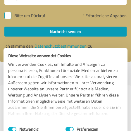
Bitte um Rückruf
* Erforderliche Angaben
Nachricht senden
Ich stimme den
Datenschutzbestimmungen
zu.
Diese Webseite verwendet Cookies
Wir verwenden Cookies, um Inhalte und Anzeigen zu
personalisieren, Funktionen für soziale Medien anbieten zu
Profil aktiv seit 04.07.2016 |
Letzte Aktualisierung: 20.07.2026
|
Profil
können und die Zugriffe auf unsere Website zu analysieren.
melden
Außerdem geben wir Informationen zu Ihrer Verwendung
unserer Website an unsere Partner für soziale Medien,
Werbung und Analysen weiter. Unsere Partner führen diese
Erfahrungen zu weiteren
Informationen möglicherweise mit weiteren Daten
Anbietern aus dem Bereich IT-
zusammen, die Sie ihnen bereitgestellt haben oder die sie im
Dienstleistungen
Rahmen Ihrer Nutzung der Dienste gesammelt haben.
Einwilligungsauswahl
Impressum
|
Datenschutzbestimmungen
sysmedo GmbH
Notwendig
Präferenzen