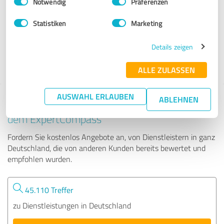
Notwendig
Präferenzen
Erwin Hymer Center Bad Waldsee GmbH
Statistiken
Marketing
256 Bewertungen
Details zeigen
ALLE ZULASSEN
AUSWAHL ERLAUBEN
ABLEHNEN
Tipp: Die passenden Experten finden - mit
dem ExpertCompass
Fordern Sie kostenlos Angebote an, von Dienstleistern in ganz
Deutschland, die von anderen Kunden bereits bewertet und
empfohlen wurden.
45.110 Treffer
zu Dienstleistungen in Deutschland