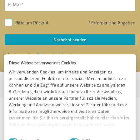
Bitte um Rückruf
* Erforderliche Angaben
Nachricht senden
Ich stimme den
Datenschutzbestimmungen
zu.
Diese Webseite verwendet Cookies
Wir verwenden Cookies, um Inhalte und Anzeigen zu
personalisieren, Funktionen für soziale Medien anbieten zu
Profil aktiv seit 09.03.2019 |
Letzte Aktualisierung: 27.07.2026
|
Profil
können und die Zugriffe auf unsere Website zu analysieren.
melden
Außerdem geben wir Informationen zu Ihrer Verwendung
unserer Website an unsere Partner für soziale Medien,
Werbung und Analysen weiter. Unsere Partner führen diese
Erfahrungen zu weiteren
Informationen möglicherweise mit weiteren Daten
Anbietern aus dem Bereich
zusammen, die Sie ihnen bereitgestellt haben oder die sie im
Rahmen Ihrer Nutzung der Dienste gesammelt haben.
Dienstleistungen
Einwilligungsauswahl
Impressum
|
Datenschutzbestimmungen