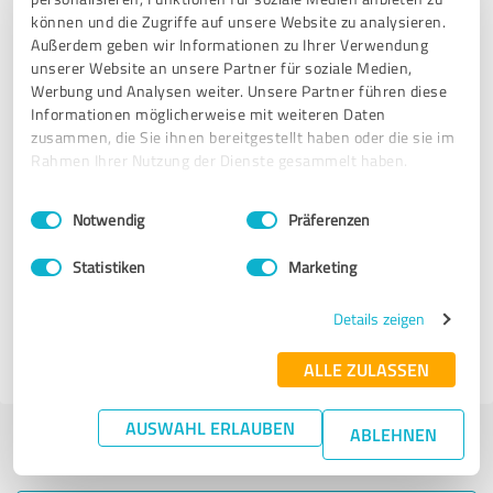
können und die Zugriffe auf unsere Website zu analysieren.
Außerdem geben wir Informationen zu Ihrer Verwendung
20.03.2026
Anonym
unserer Website an unsere Partner für soziale Medien,
Werbung und Analysen weiter. Unsere Partner führen diese
Informationen möglicherweise mit weiteren Daten
5,00 von 5
zusammen, die Sie ihnen bereitgestellt haben oder die sie im
Rahmen Ihrer Nutzung der Dienste gesammelt haben.
SEHR GUT
Empfehlung
Einwilligungsauswahl
Impressum
|
Datenschutzbestimmungen
Notwendig
Präferenzen
Bewertung zu:
Statistiken
Marketing
Bea Spohn I Dipl. Päd. I Jugend & Eltern
Beratung
Details zeigen
02.04.2026
Anonym
ALLE ZULASSEN
AUSWAHL ERLAUBEN
ABLEHNEN
Jetzt bewerten