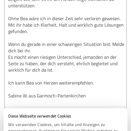
unterstützen.
Ohne Bea wäre ich in dieser Zeit sehr verloren gewesen.
Mit ihr habe ich Klarheit, Halt und wirklich gute Lösungen
gefunden.
Wenn du gerade in einer schwierigen Situation bist: Melde
dich bei ihr.
Es macht einen riesigen Unterschied, jemanden an der
Seite zu haben, der dich versteht, ehrlich begleitet und
wirklich für dich da ist.
Ich kann Bea von Herzen weiterempfehlen.
Sabine W. aus Garmisch-Partenkirchen
Erfahrungsbericht & Bewertung zu:
Diese Webseite verwendet Cookies
Bea Spohn I Dipl. Päd. I Jugend & Eltern
Wir verwenden Cookies, um Inhalte und Anzeigen zu
Beratung
personalisieren, Funktionen für soziale Medien anbieten zu