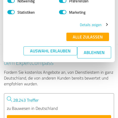
Notwendig
Präferenzen
Ohle Infrarotheizung
Statistiken
Marketing
306 Bewertungen
Details zeigen
ALLE ZULASSEN
AUSWAHL ERLAUBEN
ABLEHNEN
Tipp: Die passenden Experten finden - mit
dem ExpertCompass
Fordern Sie kostenlos Angebote an, von Dienstleistern in ganz
Deutschland, die von anderen Kunden bereits bewertet und
empfohlen wurden.
28.243 Treffer
zu Bauwesen in Deutschland