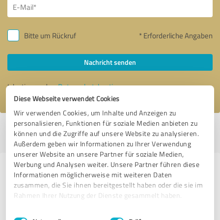
Bitte um Rückruf
* Erforderliche Angaben
Nachricht senden
Ich stimme den
Datenschutzbestimmungen
zu.
Diese Webseite verwendet Cookies
Wir verwenden Cookies, um Inhalte und Anzeigen zu
personalisieren, Funktionen für soziale Medien anbieten zu
Profil aktiv seit 15.11.2020 |
Letzte Aktualisierung: 15.11.2020
|
Profil
können und die Zugriffe auf unsere Website zu analysieren.
melden
Außerdem geben wir Informationen zu Ihrer Verwendung
unserer Website an unsere Partner für soziale Medien,
Werbung und Analysen weiter. Unsere Partner führen diese
Erfahrungen zu weiteren
Informationen möglicherweise mit weiteren Daten
Anbietern aus dem Bereich
zusammen, die Sie ihnen bereitgestellt haben oder die sie im
Rahmen Ihrer Nutzung der Dienste gesammelt haben.
Bauwesen
Einwilligungsauswahl
Impressum
|
Datenschutzbestimmungen