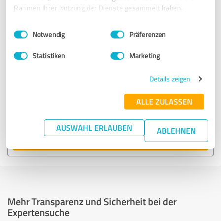
empfohlen wurden.
Rahmen Ihrer Nutzung der Dienste gesammelt haben.
Einwilligungsauswahl
Impressum
|
Datenschutzbestimmungen
20.153 Treffer
Notwendig
Präferenzen
zu IT-Dienstleistungen in Deutschland
Statistiken
Marketing
Experten anzeigen
Details zeigen
ALLE ZULASSEN
62 Treffer
zu IT-Dienstleistungen in Herne
AUSWAHL ERLAUBEN
ABLEHNEN
Experten anzeigen
Mehr Transparenz und Sicherheit bei der
Expertensuche