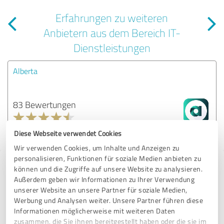
Erfahrungen zu weiteren
Anbietern aus dem Bereich IT-
Dienstleistungen
Alberta
83 Bewertungen
4.46 von 5
Diese Webseite verwendet Cookies
Wir verwenden Cookies, um Inhalte und Anzeigen zu
personalisieren, Funktionen für soziale Medien anbieten zu
Tipp: Die passenden Experten finden - mit
können und die Zugriffe auf unsere Website zu analysieren.
Außerdem geben wir Informationen zu Ihrer Verwendung
dem ExpertCompass
unserer Website an unsere Partner für soziale Medien,
Werbung und Analysen weiter. Unsere Partner führen diese
Fordern Sie kostenlos Angebote an, von Dienstleistern in ganz
Informationen möglicherweise mit weiteren Daten
Deutschland, die von anderen Kunden bereits bewertet und
zusammen, die Sie ihnen bereitgestellt haben oder die sie im