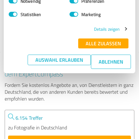
Notwendig
Präferenzen
Andreas Bender Photographie
Statistiken
Marketing
61 Bewertungen
Details zeigen
5.00 von 5
ALLE ZULASSEN
AUSWAHL ERLAUBEN
ABLEHNEN
Tipp: Die passenden Experten finden - mit
dem ExpertCompass
Fordern Sie kostenlos Angebote an, von Dienstleistern in ganz
Deutschland, die von anderen Kunden bereits bewertet und
empfohlen wurden.
6.154 Treffer
zu Fotografie in Deutschland