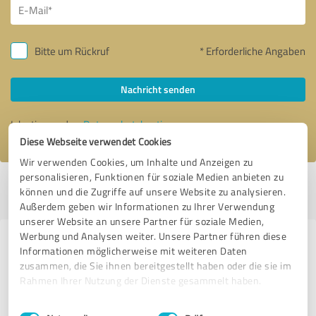
Bitte um Rückruf
* Erforderliche Angaben
Nachricht senden
Ich stimme den
Datenschutzbestimmungen
zu.
Diese Webseite verwendet Cookies
Wir verwenden Cookies, um Inhalte und Anzeigen zu
personalisieren, Funktionen für soziale Medien anbieten zu
Profil aktiv seit 21.03.2020 |
Letzte Aktualisierung: 06.08.2026
|
Profil
können und die Zugriffe auf unsere Website zu analysieren.
melden
Außerdem geben wir Informationen zu Ihrer Verwendung
unserer Website an unsere Partner für soziale Medien,
Werbung und Analysen weiter. Unsere Partner führen diese
Erfahrungen zu weiteren
Informationen möglicherweise mit weiteren Daten
Anbietern aus dem Bereich
zusammen, die Sie ihnen bereitgestellt haben oder die sie im
Rahmen Ihrer Nutzung der Dienste gesammelt haben.
Fotografie
Einwilligungsauswahl
Impressum
|
Datenschutzbestimmungen