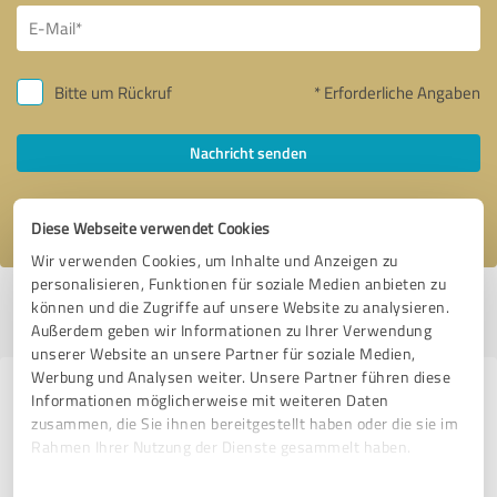
Bitte um Rückruf
* Erforderliche Angaben
Nachricht senden
Ich stimme den
Datenschutzbestimmungen
zu.
Diese Webseite verwendet Cookies
Wir verwenden Cookies, um Inhalte und Anzeigen zu
personalisieren, Funktionen für soziale Medien anbieten zu
Profil aktiv seit 01.07.2020 |
Letzte Aktualisierung: 05.07.2026
|
Profil
können und die Zugriffe auf unsere Website zu analysieren.
melden
Außerdem geben wir Informationen zu Ihrer Verwendung
unserer Website an unsere Partner für soziale Medien,
Werbung und Analysen weiter. Unsere Partner führen diese
Erfahrungen zu weiteren
Informationen möglicherweise mit weiteren Daten
zusammen, die Sie ihnen bereitgestellt haben oder die sie im
Anbietern aus dem Bereich
Rahmen Ihrer Nutzung der Dienste gesammelt haben.
Unternehmensberatung
Einwilligungsauswahl
Impressum
|
Datenschutzbestimmungen