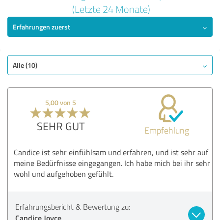
5,00 von 5
(Letzte 24 Monate)
Erfahrungen zuerst
SEHR GUT
Empfehlung
Qualität
Nutzen
Alle (10)
Leistungen
Ausführung
5,00 von 5
Beratung
SEHR GUT
Empfehlung
Bewertung anzeigen
Candice ist sehr einfühlsam und erfahren, und ist sehr auf
meine Bedürfnisse eingegangen. Ich habe mich bei ihr sehr
wohl und aufgehoben gefühlt.
Erfahrungsbericht & Bewertung zu:
Candice Joyce