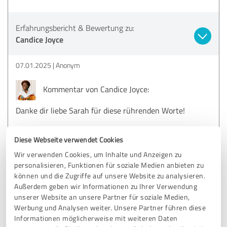
Erfahrungsbericht & Bewertung zu:
Candice Joyce
07.01.2025
Anonym
Kommentar von Candice Joyce:
Danke dir liebe Sarah für diese rührenden Worte!
Du weißt ich bin immer da und begleite dich mit all
Diese Webseite verwendet Cookies
meinem Sein auf deiner SoulJourney. Je bunter sie ist
um so mehr dürfen wir dabei erfahren, wachsen und
Wir verwenden Cookies, um Inhalte und Anzeigen zu
lernen.
personalisieren, Funktionen für soziale Medien anbieten zu
Es geht um dich und deinen Weg zurück zu deiner
können und die Zugriffe auf unsere Website zu analysieren.
Essenz - das ist das Wichtigste!
Außerdem geben wir Informationen zu Ihrer Verwendung
unserer Website an unsere Partner für soziale Medien,
Bis bald und alles, alles Liebe!
Werbung und Analysen weiter. Unsere Partner führen diese
Informationen möglicherweise mit weiteren Daten