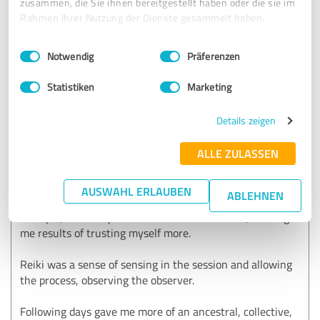
zusammen, die Sie ihnen bereitgestellt haben oder die sie im
Rahmen Ihrer Nutzung der Dienste gesammelt haben.
5,00 von 5
Einwilligungsauswahl
Impressum
|
Datenschutzbestimmungen
SEHR GUT
Notwendig
Präferenzen
Empfehlung
Statistiken
Marketing
A review of sessions with Candice Joyce
Details zeigen
Each session was a unique experience whether Candice did
ALLE ZULASSEN
Shiatsu or Reiki.
Shiatsu was a body experience that allowed me to rest
more deeply and for many days.
AUSWAHL ERLAUBEN
ABLEHNEN
Candice always gave me a sentence to reflect on, for
example, observe your intuitive instincts more, which gave
me results of trusting myself more.
Reiki was a sense of sensing in the session and allowing
the process, observing the observer.
Following days gave me more of an ancestral, collective,