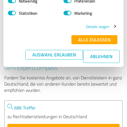
Notwendig
Präferenzen
Patientenanwalt Rechtsanwälte Friese und Adelung
Partnerschaft...
Statistiken
Marketing
284 Bewertungen
Details zeigen
4.86 von 5
ALLE ZULASSEN
AUSWAHL ERLAUBEN
ABLEHNEN
Tipp: Die passenden Experten finden - mit
dem ExpertCompass
Fordern Sie kostenlos Angebote an, von Dienstleistern in ganz
Deutschland, die von anderen Kunden bereits bewertet und
empfohlen wurden.
686 Treffer
zu Rechtsdienstleistungen in Deutschland