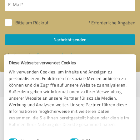
Bitte um Rückruf
* Erforderliche Angaben
Nachricht senden
Ich stimme den
Datenschutzbestimmungen
zu.
Diese Webseite verwendet Cookies
Wir verwenden Cookies, um Inhalte und Anzeigen zu
personalisieren, Funktionen für soziale Medien anbieten zu
Profil aktiv seit 22.01.2019 |
Letzte Aktualisierung: 28.07.2026
|
Profil
können und die Zugriffe auf unsere Website zu analysieren.
melden
Außerdem geben wir Informationen zu Ihrer Verwendung
unserer Website an unsere Partner für soziale Medien,
Werbung und Analysen weiter. Unsere Partner führen diese
Erfahrungen zu weiteren
Informationen möglicherweise mit weiteren Daten
Anbietern aus dem Bereich
zusammen, die Sie ihnen bereitgestellt haben oder die sie im
Rahmen Ihrer Nutzung der Dienste gesammelt haben.
Rechtsdienstleistungen
Einwilligungsauswahl
Impressum
|
Datenschutzbestimmungen