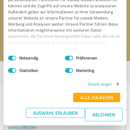
können und die Zugriffe auf unsere Website zu analysieren.
Außerdem geben wir Informationen zu Ihrer Verwendung
Bitte um Rückruf
* Erforderliche Angaben
unserer Website an unsere Partner für soziale Medien,
Werbung und Analysen weiter. Unsere Partner führen diese
Informationen möglicherweise mit weiteren Daten
Nachricht senden
zusammen, die Sie ihnen bereitgestellt haben oder die sie im
Rahmen Ihrer Nutzung der Dienste gesammelt haben.
Ich stimme den
Datenschutzbestimmungen
zu.
Einwilligungsauswahl
Impressum
|
Datenschutzbestimmungen
Notwendig
Präferenzen
Statistiken
Marketing
Profil aktiv seit 04.02.2022 |
Letzte Aktualisierung: 04.02.2022
|
Profil
melden
Details zeigen
Erfahrungen zu weiteren
ALLE ZULASSEN
Anbietern aus dem Bereich
Dienstleistungen
AUSWAHL ERLAUBEN
ABLEHNEN
Verena.Metzler