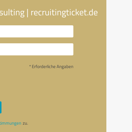
lting | recruitingticket.de
* Erforderliche Angaben
stimmungen
zu.