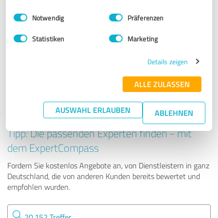
Dienstleistungen
Einwilligungsauswahl
Impressum
|
Datenschutzbestimmungen
Notwendig
Präferenzen
APPRENTIO®
Statistiken
Marketing
Details zeigen
153 Bewertungen
ALLE ZULASSEN
4.80 von 5
AUSWAHL ERLAUBEN
ABLEHNEN
Tipp: Die passenden Experten finden - mit
dem ExpertCompass
Fordern Sie kostenlos Angebote an, von Dienstleistern in ganz
Deutschland, die von anderen Kunden bereits bewertet und
empfohlen wurden.
20.152 Treffer