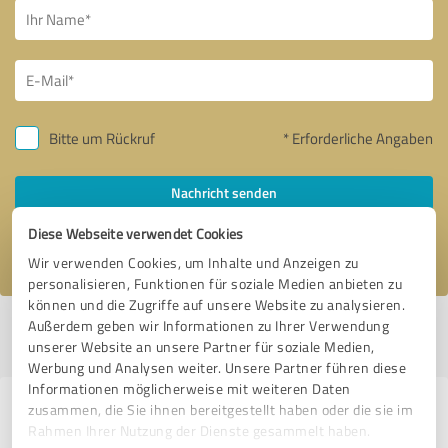
Bitte um Rückruf
* Erforderliche Angaben
Nachricht senden
Diese Webseite verwendet Cookies
Ich stimme den
Datenschutzbestimmungen
zu.
Wir verwenden Cookies, um Inhalte und Anzeigen zu
personalisieren, Funktionen für soziale Medien anbieten zu
können und die Zugriffe auf unsere Website zu analysieren.
Außerdem geben wir Informationen zu Ihrer Verwendung
Profil aktiv seit 01.10.2020 |
Letzte Aktualisierung: 01.10.2020
|
Profil
unserer Website an unsere Partner für soziale Medien,
melden
Werbung und Analysen weiter. Unsere Partner führen diese
Informationen möglicherweise mit weiteren Daten
zusammen, die Sie ihnen bereitgestellt haben oder die sie im
Erfahrungen zu weiteren
Rahmen Ihrer Nutzung der Dienste gesammelt haben.
Anbietern aus dem Bereich IT-