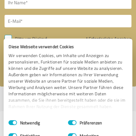
Bitte um Rückruf
* Erforderliche Angaben
Diese Webseite verwendet Cookies
Nachricht senden
Wir verwenden Cookies, um Inhalte und Anzeigen zu
personalisieren, Funktionen für soziale Medien anbieten zu
können und die Zugriffe auf unsere Website zu analysieren.
Ich stimme den
Datenschutzbestimmungen
zu.
Außerdem geben wir Informationen zu Ihrer Verwendung
unserer Website an unsere Partner für soziale Medien,
Werbung und Analysen weiter. Unsere Partner führen diese
Informationen möglicherweise mit weiteren Daten
Profil aktiv seit 04.08.2023 |
Letzte Aktualisierung: 04.08.2023
|
Profil
zusammen, die Sie ihnen bereitgestellt haben oder die sie im
melden
Rahmen Ihrer Nutzung der Dienste gesammelt haben.
Einwilligungsauswahl
Impressum
|
Datenschutzbestimmungen
Erfahrungen zu weiteren
Notwendig
Präferenzen
Anbietern aus dem Bereich
Statistiken
Marketing