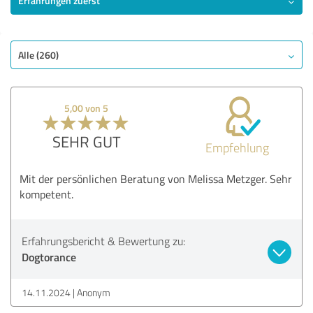
Erfahrungen zuerst
SEHR GUT
Empfehlung
Qualität
Alle (260)
Nutzen
Leistungen
5,00 von 5
Durchführung
Beratung
SEHR GUT
Empfehlung
Bewertung anzeigen
Mit der persönlichen Beratung von Melissa Metzger. Sehr
kompetent.
Erfahrungsbericht & Bewertung zu:
Dogtorance
14.11.2024
Anonym