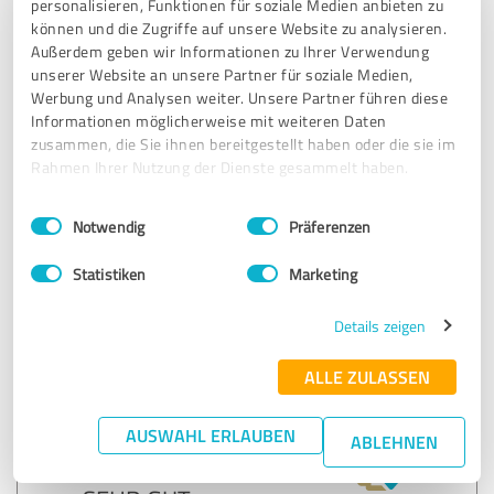
personalisieren, Funktionen für soziale Medien anbieten zu
können und die Zugriffe auf unsere Website zu analysieren.
24.08.2023
Anonym
Außerdem geben wir Informationen zu Ihrer Verwendung
unserer Website an unsere Partner für soziale Medien,
Werbung und Analysen weiter. Unsere Partner führen diese
5,00 von 5
Informationen möglicherweise mit weiteren Daten
zusammen, die Sie ihnen bereitgestellt haben oder die sie im
SEHR GUT
Empfehlung
Rahmen Ihrer Nutzung der Dienste gesammelt haben.
Einwilligungsauswahl
Impressum
|
Datenschutzbestimmungen
Einfach alles top gewesen!
Notwendig
Präferenzen
Statistiken
Marketing
Erfahrungsbericht & Bewertung zu:
Dogtorance
Details zeigen
24.08.2023
Anonym
ALLE ZULASSEN
AUSWAHL ERLAUBEN
ABLEHNEN
5,00 von 5