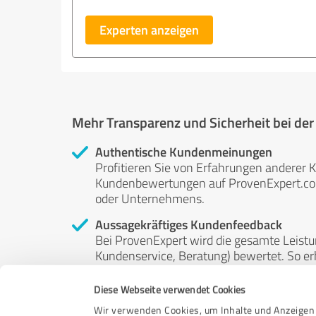
Experten anzeigen
Mehr Transparenz und Sicherheit bei de
Authentische Kundenmeinungen
Profitieren Sie von Erfahrungen anderer K
Kundenbewertungen auf ProvenExpert.com 
oder Unternehmens.
Aussagekräftiges Kundenfeedback
Bei ProvenExpert wird die gesamte Leistu
Kundenservice, Beratung) bewertet. So erha
Service- und Dienstleistungsqualität in al
Diese Webseite verwendet Cookies
Unabhängige Bewertungen
Wir verwenden Cookies, um Inhalte und Anzeigen 
ProvenExpert ist grundsätzlich kostenlos