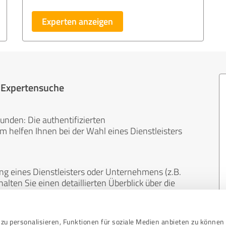
Experten anzeigen
r Expertensuche
unden: Die authentifizierten
helfen Ihnen bei der Wahl eines Dienstleisters
ng eines Dienstleisters oder Unternehmens (z.B.
lten Sie einen detaillierten Überblick über die
len Bereichen.
zu personalisieren, Funktionen für soziale Medien anbieten zu können 
, unabhängig und neutral. Bewertungen von