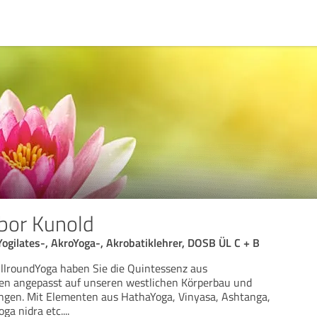
ibor Kunold
 Yogilates-, AkroYoga-, Akrobatiklehrer, DOSB ÜL C + B
llroundYoga haben Sie die Quintessenz aus
ilen angepasst auf unseren westlichen Körperbau und
ungen. Mit Elementen aus HathaYoga, Vinyasa, Ashtanga,
oga nidra etc.
...