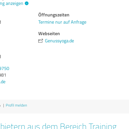
ng anzeigen
Öffnungszeiten
d
Termine nur auf Anfrage
Webseiten
Genussyoga.de
d
59750
981
.de
4
|
Profil melden
bietern aus dem Bereich Training