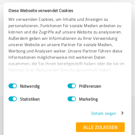
Diese Webseite verwendet Cookies
Erfahrungen zu weiteren
Wir verwenden Cookies, um Inhalte und Anzeigen zu
Anbietern aus dem Bereich Ärzte &
personalisieren, Funktionen für soziale Medien anbieten zu
können und die Zugriffe auf unsere Website zu analysieren.
Heilpraktiker
Außerdem geben wir Informationen zu Ihrer Verwendung
unserer Website an unsere Partner für soziale Medien,
Praxis Sabine Tröbs
Werbung und Analysen weiter. Unsere Partner führen diese
Informationen möglicherweise mit weiteren Daten
zusammen, die Sie ihnen bereitgestellt haben oder die sie im
51 Bewertungen
Rahmen Ihrer Nutzung der Dienste gesammelt haben.
Einwilligungsauswahl
Impressum
|
Datenschutzbestimmungen
4.93 von 5
Notwendig
Präferenzen
Statistiken
Marketing
Details zeigen
Mehr Transparenz und Sicherheit bei der
Expertensuche
ALLE ZULASSEN