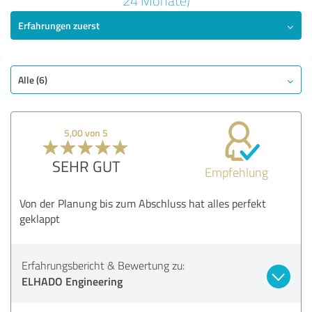
24 Monate)
Erfahrungen zuerst
SEHR GUT
Empfehlung
Qualität
Nutzen
Alle (6)
Leistungen
Durchführung
5,00 von 5
Beratung
SEHR GUT
Empfehlung
Bewertung anzeigen
Von der Planung bis zum Abschluss hat alles perfekt
geklappt
Erfahrungsbericht & Bewertung zu:
ELHADO Engineering