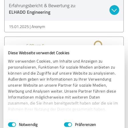
Erfahrungsbericht & Bewertung zu:
ELHADO Engineering
15.01.2025
Anonym
5,00 von 5
Diese Webseite verwendet Cookies
SEHR GUT
Empfehlung
Wir verwenden Cookies, um Inhalte und Anzeigen zu
personalisieren, Funktionen für soziale Medien anbieten zu
können und die Zugriffe auf unsere Website zu analysieren.
Gute und ziehlführende Beratung
Außerdem geben wir Informationen zu Ihrer Verwendung
unserer Website an unsere Partner für soziale Medien,
Werbung und Analysen weiter. Unsere Partner führen diese
Erfahrungsbericht & Bewertung zu:
Informationen möglicherweise mit weiteren Daten
ELHADO Engineering
zusammen, die Sie ihnen bereitgestellt haben oder die sie im
Rahmen Ihrer Nutzung der Dienste gesammelt haben.
25.09.2024
Anonym
Einwilligungsauswahl
Impressum
|
Datenschutzbestimmungen
Notwendig
Präferenzen