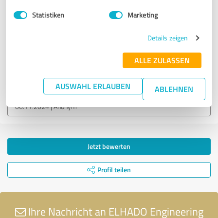
4,25 von 5
Statistiken
Marketing
GUT
Empfehlung
Details zeigen
ALLE ZULASSEN
Bewertung zu:
ELHADO Engineering
AUSWAHL ERLAUBEN
ABLEHNEN
06.11.2024
Anonym
Jetzt bewerten
Profil teilen
Ihre Nachricht an ELHADO Engineering