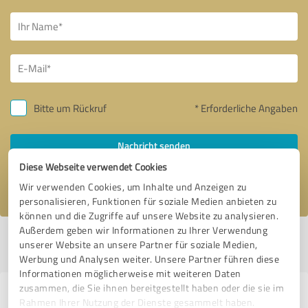
Bitte um Rückruf
* Erforderliche Angaben
Nachricht senden
Diese Webseite verwendet Cookies
Ich stimme den
Datenschutzbestimmungen
zu.
Wir verwenden Cookies, um Inhalte und Anzeigen zu
personalisieren, Funktionen für soziale Medien anbieten zu
können und die Zugriffe auf unsere Website zu analysieren.
Außerdem geben wir Informationen zu Ihrer Verwendung
Profil aktiv seit 17.02.2026 |
Letzte Aktualisierung: 17.02.2026
|
Profil
unserer Website an unsere Partner für soziale Medien,
melden
Werbung und Analysen weiter. Unsere Partner führen diese
Informationen möglicherweise mit weiteren Daten
zusammen, die Sie ihnen bereitgestellt haben oder die sie im
Erfahrungen zu weiteren
Rahmen Ihrer Nutzung der Dienste gesammelt haben.