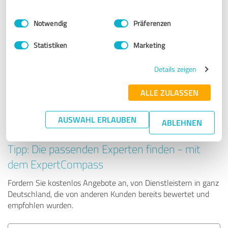
Anbietern aus dem Bereich
Einwilligungsauswahl
Impressum
|
Datenschutzbestimmungen
Beratung
Notwendig
Präferenzen
Statistiken
Marketing
Stefanie Özkurt – Katzenfreaks
Details zeigen
53 Bewertungen
ALLE ZULASSEN
4.80 von 5
AUSWAHL ERLAUBEN
ABLEHNEN
Tipp: Die passenden Experten finden - mit
dem ExpertCompass
Fordern Sie kostenlos Angebote an, von Dienstleistern in ganz
Deutschland, die von anderen Kunden bereits bewertet und
empfohlen wurden.