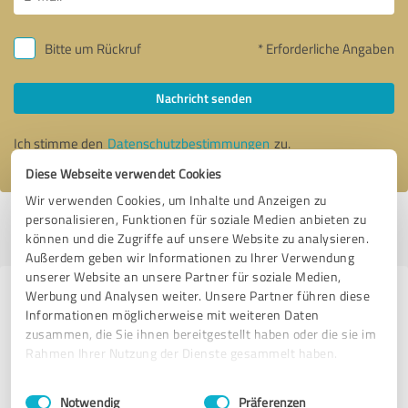
Bitte um Rückruf
* Erforderliche Angaben
Nachricht senden
Ich stimme den
Datenschutzbestimmungen
zu.
Diese Webseite verwendet Cookies
Wir verwenden Cookies, um Inhalte und Anzeigen zu
personalisieren, Funktionen für soziale Medien anbieten zu
Profil aktiv seit 31.01.2021 |
Letzte Aktualisierung: 10.05.2026
|
Profil
können und die Zugriffe auf unsere Website zu analysieren.
melden
Außerdem geben wir Informationen zu Ihrer Verwendung
unserer Website an unsere Partner für soziale Medien,
Werbung und Analysen weiter. Unsere Partner führen diese
Erfahrungen zu weiteren
Informationen möglicherweise mit weiteren Daten
Anbietern aus dem Bereich
zusammen, die Sie ihnen bereitgestellt haben oder die sie im
Handwerk
Rahmen Ihrer Nutzung der Dienste gesammelt haben.
Einwilligungsauswahl
Impressum
|
Datenschutzbestimmungen
enerix Oderland - Photovoltaik & Stromspeicher
Notwendig
Präferenzen