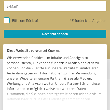
Bitte um Rückruf
* Erforderliche Angaben
Nachricht senden
Ich stimme den
Datenschutzbestimmungen
zu.
Diese Webseite verwendet Cookies
Wir verwenden Cookies, um Inhalte und Anzeigen zu
personalisieren, Funktionen für soziale Medien anbieten zu
Profil aktiv seit 16.03.2021 |
Letzte Aktualisierung: 19.07.2026
|
Profil
können und die Zugriffe auf unsere Website zu analysieren.
melden
Außerdem geben wir Informationen zu Ihrer Verwendung
unserer Website an unsere Partner für soziale Medien,
Werbung und Analysen weiter. Unsere Partner führen diese
Erfahrungen zu weiteren
Informationen möglicherweise mit weiteren Daten
zusammen, die Sie ihnen bereitgestellt haben oder die sie im
Anbietern aus dem Bereich
Rahmen Ihrer Nutzung der Dienste gesammelt haben.
Stationärer Handel
Einwilligungsauswahl
Impressum
|
Datenschutzbestimmungen