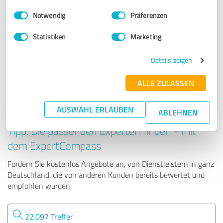
Stationärer Handel
Einwilligungsauswahl
Impressum
|
Datenschutzbestimmungen
Notwendig
Präferenzen
Küche&Co Halle / Saale
Statistiken
Marketing
Details zeigen
430 Bewertungen
ALLE ZULASSEN
4.92 von 5
AUSWAHL ERLAUBEN
ABLEHNEN
Tipp: Die passenden Experten finden - mit
dem ExpertCompass
Fordern Sie kostenlos Angebote an, von Dienstleistern in ganz
Deutschland, die von anderen Kunden bereits bewertet und
empfohlen wurden.
22.097 Treffer