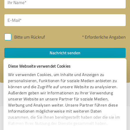
Bitte um Rückruf
* Erforderliche Angaben
Nachricht senden
Diese Webseite verwendet Cookies
Ich stimme den
Datenschutzbestimmungen
zu.
Wir verwenden Cookies, um Inhalte und Anzeigen zu
personalisieren, Funktionen für soziale Medien anbieten zu
können und die Zugriffe auf unsere Website zu analysieren.
Profil aktiv seit 12.09.2025 |
Letzte Aktualisierung: 12.09.2025
|
Profil
Außerdem geben wir Informationen zu Ihrer Verwendung
melden
unserer Website an unsere Partner für soziale Medien,
Werbung und Analysen weiter. Unsere Partner führen diese
Informationen möglicherweise mit weiteren Daten
Erfahrungen zu weiteren
zusammen, die Sie ihnen bereitgestellt haben oder die sie im
Rahmen Ihrer Nutzung der Dienste gesammelt haben.
Anbietern aus dem Bereich