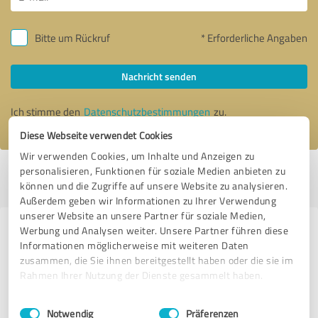
Bitte um Rückruf
* Erforderliche Angaben
Nachricht senden
Ich stimme den
Datenschutzbestimmungen
zu.
Diese Webseite verwendet Cookies
Wir verwenden Cookies, um Inhalte und Anzeigen zu
personalisieren, Funktionen für soziale Medien anbieten zu
Profil aktiv seit 10.10.2018 |
Letzte Aktualisierung: 11.04.2022
|
Profil
können und die Zugriffe auf unsere Website zu analysieren.
melden
Außerdem geben wir Informationen zu Ihrer Verwendung
unserer Website an unsere Partner für soziale Medien,
Werbung und Analysen weiter. Unsere Partner führen diese
Erfahrungen zu weiteren
Informationen möglicherweise mit weiteren Daten
Anbietern aus dem Bereich
zusammen, die Sie ihnen bereitgestellt haben oder die sie im
Handwerk
Rahmen Ihrer Nutzung der Dienste gesammelt haben.
Einwilligungsauswahl
Impressum
|
Datenschutzbestimmungen
Solargie
Notwendig
Präferenzen