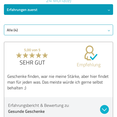
24 Monate)
Erfahrungen zuerst
SEHR GUT
Empfehlung
Angebot
Bezahlung
Alle (4)
Lieferung
Information
5,00 von 5
Webseite
SEHR GUT
Empfehlung
Bewertung anzeigen
Geschenke finden, war nie meine Stärke, aber hier findet
man für jeden was. Das meiste würde ich gerne selbst
behalten ;)
Erfahrungsbericht & Bewertung zu:
Gesunde Geschenke