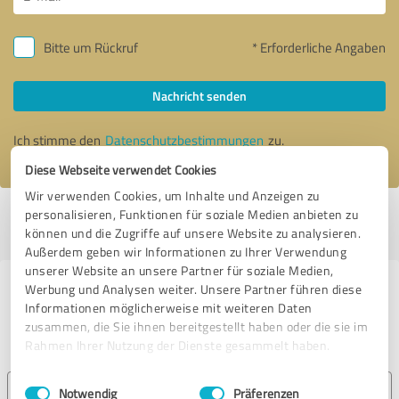
Bitte um Rückruf
* Erforderliche Angaben
Nachricht senden
Ich stimme den
Datenschutzbestimmungen
zu.
Diese Webseite verwendet Cookies
Wir verwenden Cookies, um Inhalte und Anzeigen zu
personalisieren, Funktionen für soziale Medien anbieten zu
Profil aktiv seit 31.01.2018 |
Letzte Aktualisierung: 09.01.2019
|
Profil
können und die Zugriffe auf unsere Website zu analysieren.
melden
Außerdem geben wir Informationen zu Ihrer Verwendung
unserer Website an unsere Partner für soziale Medien,
Werbung und Analysen weiter. Unsere Partner führen diese
Erfahrungen zu weiteren
Informationen möglicherweise mit weiteren Daten
Anbietern aus dem Bereich
zusammen, die Sie ihnen bereitgestellt haben oder die sie im
Beratung
Rahmen Ihrer Nutzung der Dienste gesammelt haben.
Einwilligungsauswahl
Impressum
|
Datenschutzbestimmungen
Jens Hollmann
Notwendig
Präferenzen