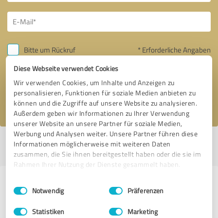
Bitte um Rückruf
* Erforderliche Angaben
Diese Webseite verwendet Cookies
Nachricht senden
Wir verwenden Cookies, um Inhalte und Anzeigen zu
personalisieren, Funktionen für soziale Medien anbieten zu
Ich stimme den
Datenschutzbestimmungen
zu.
können und die Zugriffe auf unsere Website zu analysieren.
Außerdem geben wir Informationen zu Ihrer Verwendung
unserer Website an unsere Partner für soziale Medien,
Werbung und Analysen weiter. Unsere Partner führen diese
Profil aktiv seit 18.08.2021 |
Letzte Aktualisierung: 05.08.2026
|
Profil
Informationen möglicherweise mit weiteren Daten
melden
zusammen, die Sie ihnen bereitgestellt haben oder die sie im
Rahmen Ihrer Nutzung der Dienste gesammelt haben.
Erfahrungen zu weiteren
Einwilligungsauswahl
Impressum
|
Datenschutzbestimmungen
Notwendig
Präferenzen
Anbietern aus dem Bereich
Statistiken
Marketing
Rechtsdienstleistungen