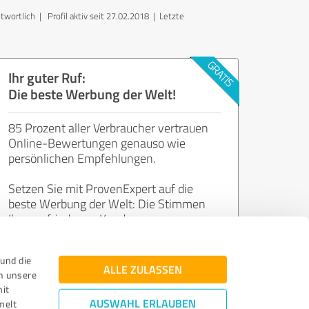
ntwortlich
| Profil aktiv seit 27.02.2018 |
Letzte
Ihr guter Ruf:
Die beste Werbung der Welt!
85 Prozent aller Verbraucher vertrauen
Online-Bewertungen genauso wie
persönlichen Empfehlungen.
Setzen Sie mit ProvenExpert auf die
beste Werbung der Welt: Die Stimmen
Ihrer zufriedenen Kunden.
und die
Jetzt kostenlos starten
ALLE ZULASSEN
n unsere
mit
AUSWAHL ERLAUBEN
melt