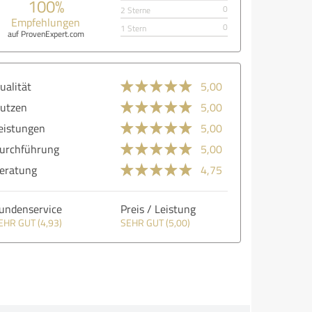
100%
0
2 Sterne
Empfehlungen
0
1 Stern
auf ProvenExpert.com
ualität
5,00
utzen
5,00
eistungen
5,00
urchführung
5,00
eratung
4,75
undenservice
Preis / Leistung
EHR GUT (4,93)
SEHR GUT (5,00)