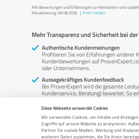
Alle Bewertungen und Erfahrungen zu Hannobilien sind subjekti
Aktualisierung: 06.08.2026
|
Profil melden
Mehr Transparenz und Sicherheit bei de
Authentische Kundenmeinungen
Profitieren Sie von Erfahrungen anderer K
Kundenbewertungen auf ProvenExpert.com 
oder Unternehmens.
Aussagekräftiges Kundenfeedback
Bei ProvenExpert wird die gesamte Leistu
Kundenservice, Beratung) bewertet. So erha
Service- und Dienstleistungsqualität in al
Diese Webseite verwendet Cookies
Unabhängige Bewertungen
Wir verwenden Cookies, um Inhalte und Anzeigen 
ProvenExpert ist grundsätzlich kostenlos
Zugriffe auf unsere Website zu analysieren. Auß
Kunden erfolgen freiwillig, können nicht 
Partner für soziale Medien, Werbung und Analyse
anderweitig beeinflussbar.
weiteren Daten zusammen, die Sie ihnen bereitge