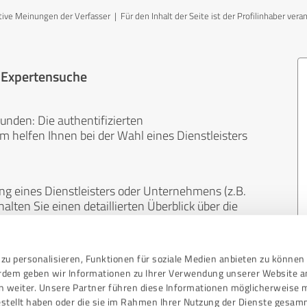
ve Meinungen der Verfasser | Für den Inhalt der Seite ist der Profilinhaber vera
r Expertensuche
unden: Die authentifizierten
helfen Ihnen bei der Wahl eines Dienstleisters
ng eines Dienstleisters oder Unternehmens (z.B.
lten Sie einen detaillierten Überblick über die
len Bereichen.
zu personalisieren, Funktionen für soziale Medien anbieten zu können 
, unabhängig und neutral. Bewertungen von
erdem geben wir Informationen zu Ihrer Verwendung unserer Website a
gekauft werden und sind weder finanziell noch
n weiter. Unsere Partner führen diese Informationen möglicherweise 
stellt haben oder die sie im Rahmen Ihrer Nutzung der Dienste gesam