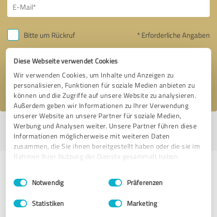
Bitte um Rückruf
* Erforderliche Angaben
Diese Webseite verwendet Cookies
Nachricht senden
Wir verwenden Cookies, um Inhalte und Anzeigen zu
Ich stimme den
Datenschutzbestimmungen
zu.
personalisieren, Funktionen für soziale Medien anbieten zu
können und die Zugriffe auf unsere Website zu analysieren.
Außerdem geben wir Informationen zu Ihrer Verwendung
unserer Website an unsere Partner für soziale Medien,
Werbung und Analysen weiter. Unsere Partner führen diese
Profil aktiv seit 01.04.2014 |
Letzte Aktualisierung: 12.02.2019
|
Profil
Informationen möglicherweise mit weiteren Daten
melden
zusammen, die Sie ihnen bereitgestellt haben oder die sie im
Rahmen Ihrer Nutzung der Dienste gesammelt haben.
Erfahrungen zu weiteren
Einwilligungsauswahl
Impressum
|
Datenschutzbestimmungen
Anbietern aus dem Bereich Kfz-
Notwendig
Präferenzen
Dienstleistungen
Statistiken
Marketing