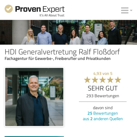
HDI Generalvertretung Ralf Floßdorf
Fachagentur für Gewerbe-, Freiberufler und Privatkunden
4,93
von
5
SEHR GUT
293
Bewertungen
davon sind
25
Bewertungen
aus
2
anderen Quellen