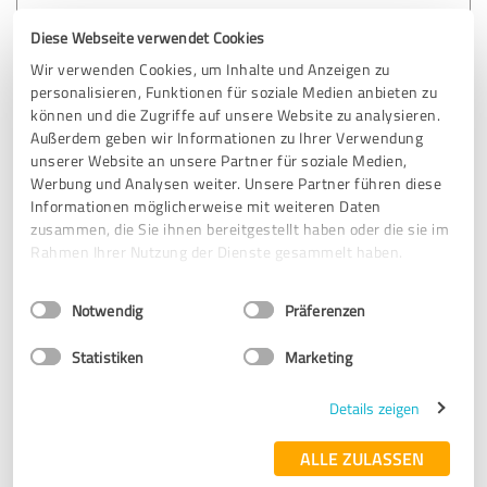
Sehr guter Service bei der HDI Generalagentur – besonders
Diese Webseite verwendet Cookies
Frau Colak ist freundlich und kompetent.
Wir verwenden Cookies, um Inhalte und Anzeigen zu
personalisieren, Funktionen für soziale Medien anbieten zu
können und die Zugriffe auf unsere Website zu analysieren.
Erfahrungsbericht & Bewertung zu:
Außerdem geben wir Informationen zu Ihrer Verwendung
HDI Agentur Ralf Floßdorf
unserer Website an unsere Partner für soziale Medien,
Werbung und Analysen weiter. Unsere Partner führen diese
Informationen möglicherweise mit weiteren Daten
04.05.2026
AS
zusammen, die Sie ihnen bereitgestellt haben oder die sie im
Rahmen Ihrer Nutzung der Dienste gesammelt haben.
5,00 von 5
Einwilligungsauswahl
Impressum
|
Datenschutzbestimmungen
Notwendig
Präferenzen
SEHR GUT
Empfehlung
Statistiken
Marketing
Mega Team! Mega Makler! Mega Versicherung
Details zeigen
@ Claudia 🫶
ALLE ZULASSEN
Erfahrungsbericht & Bewertung zu: