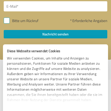
Bitte um Rückruf
* Erforderliche Angaben
Nachricht senden
Ich stimme den
Datenschutzbestimmungen
zu.
Diese Webseite verwendet Cookies
Wir verwenden Cookies, um Inhalte und Anzeigen zu
personalisieren, Funktionen für soziale Medien anbieten zu
Profil aktiv seit 15.02.2023 |
Letzte Aktualisierung: 07.06.2026
|
Profil
können und die Zugriffe auf unsere Website zu analysieren.
melden
Außerdem geben wir Informationen zu Ihrer Verwendung
unserer Website an unsere Partner für soziale Medien,
Werbung und Analysen weiter. Unsere Partner führen diese
Erfahrungen zu weiteren
Informationen möglicherweise mit weiteren Daten
zusammen, die Sie ihnen bereitgestellt haben oder die sie im
Anbietern aus dem Bereich
Rahmen Ihrer Nutzung der Dienste gesammelt haben.
Produktion
Einwilligungsauswahl
Impressum
|
Datenschutzbestimmungen